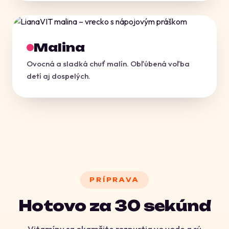
OVOCNÝ
Malina
Ovocná a sladká chuť malín. Obľúbená voľba
detí aj dospelých.
PRÍPRAVA
Hotovo za 30 sekúnd
Vitamíny sa okamžite rozpustia vo vode a sú