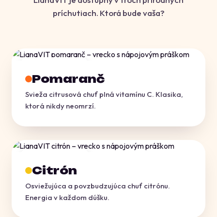
príchutiach. Ktorá bude vaša?
BESTSELLER
Pomaranč
Svieža citrusová chuť plná vitamínu C. Klasika,
ktorá nikdy neomrzí.
OSVIEŽUJÚCI
Citrón
Osviežujúca a povzbudzujúca chuť citrónu.
Energia v každom dúšku.