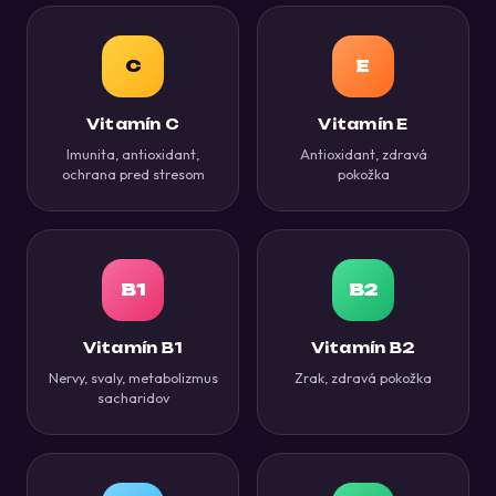
C
E
Vitamín C
Vitamín E
Imunita, antioxidant,
Antioxidant, zdravá
ochrana pred stresom
pokožka
B1
B2
Vitamín B1
Vitamín B2
Nervy, svaly, metabolizmus
Zrak, zdravá pokožka
sacharidov