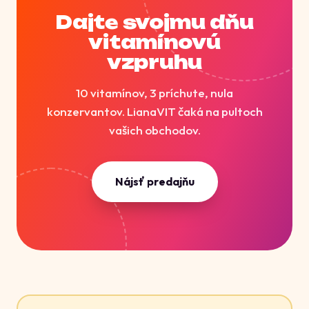
Dajte svojmu dňu
vitamínovú
vzpruhu
10 vitamínov, 3 príchute, nula
konzervantov. LianaVIT čaká na pultoch
vašich obchodov.
Nájsť predajňu