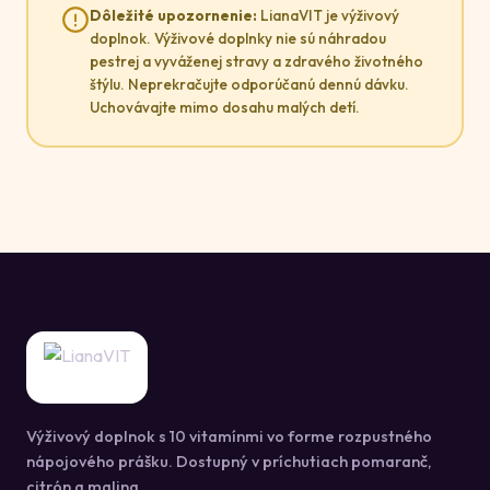
Dôležité upozornenie:
LianaVIT je výživový
doplnok. Výživové doplnky nie sú náhradou
pestrej a vyváženej stravy a zdravého životného
štýlu. Neprekračujte odporúčanú dennú dávku.
Uchovávajte mimo dosahu malých detí.
Výživový doplnok s 10 vitamínmi vo forme rozpustného
nápojového prášku. Dostupný v príchutiach pomaranč,
citrón a malina.