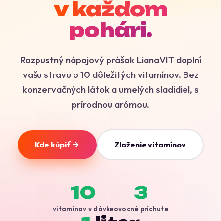
v každom
pohári.
Rozpustný nápojový prášok LianaVIT doplní
vašu stravu o 10 dôležitých vitamínov. Bez
konzervačných látok a umelých sladidiel, s
prírodnou arómou.
Kde kúpiť
Zloženie vitamínov
10
3
vitamínov v dávke
ovocné príchute