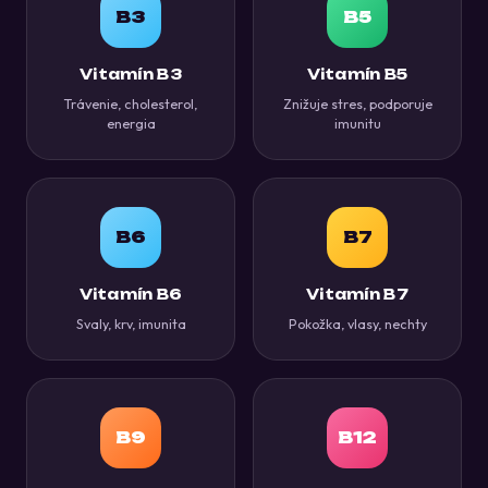
B3
B5
Vitamín B3
Vitamín B5
Trávenie, cholesterol,
Znižuje stres, podporuje
energia
imunitu
B6
B7
Vitamín B6
Vitamín B7
Svaly, krv, imunita
Pokožka, vlasy, nechty
B9
B12