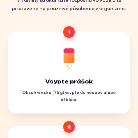
pripravené na priaznivé pôsobenie v organizme.
1
Vsypte prášok
Obsah vrecka (75 g) vsypte do nádoby alebo
džbánu.
2