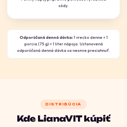
sódy.
Odporúčaná denná dávka:
1 vrecko denne = 1
porcia (75 g) = 1 liter nápoja. Ustanovená
odporúčaná denná dávka sa nesmie presiahnuť.
DISTRIBÚCIA
Kde LianaVIT kúpiť