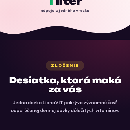
1
liter
nápoja z jedného vrecka
ZLOŽENIE
Desiatka, ktorá maká
za vás
Jedna dávka LianaVIT pokrýva významnú časť
odporúčanej dennej dávky dôležitých vitamínov.