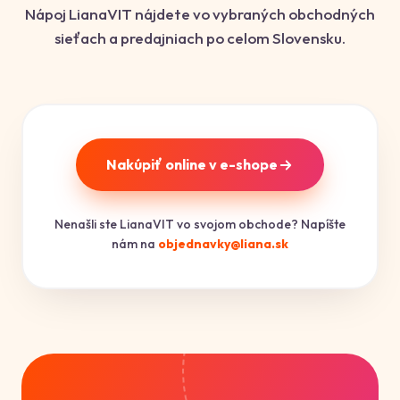
Nápoj LianaVIT nájdete vo vybraných obchodných
sieťach a predajniach po celom Slovensku.
Nakúpiť online v e-shope
Nenašli ste LianaVIT vo svojom obchode? Napíšte
nám na
objednavky@liana.sk