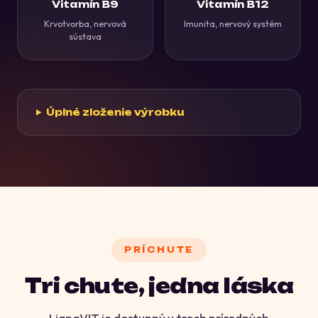
Vitamín B9
Vitamín B12
Krvotvorba, nervová
Imunita, nervový systém
sústava
Úplné zloženie výrobku
PRÍCHUTE
Tri chute, jedna láska
LianaVIT je dostupný v troch prírodných